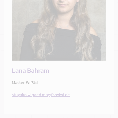
Lana Bahram
Master WiPäd
stugako.wipaed.ma@fsrwiwi.de