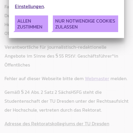
Einstellungen
.
Fachschaftsrat Wirtschaftswissenschaften
Der Fakultät Wirtschaftswissenschaften
ALLEN
NUR NOTWENDIGE COOKIES
Helmholtzstraße 10
ZUSTIMMEN
ZULASSEN
01069 Dresden
Verantwortliche für journalistisch-redaktionelle
Angebote im Sinne des § 55 RStV: Geschäftsführer*in
Öffentliches
Fehler auf dieser Webseite bitte dem
Webmaster
melden.
Gemäß § 24 Abs. 2 Satz 2 SächsHSFG steht die
Studentenschaft der TU Dresden unter der Rechtsaufsicht
der Hochschule, vertreten durch das Rektorat.
Adresse des Rektoratskollegiums der TU Dresden