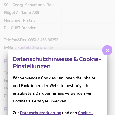
SCH Georg-Schumann-Bau,
Flügel A, Raum A33
Münchner Platz 3
D – 01187 Dresden
Telefon&Fax: 0351 / 463 36252
E-Mail:
kontakt@fsrwiwi.de
Datenschutzhinweise & Cookie-
Postanschrift
Einstellungen
Technische Universität Dresden
Wir verwenden Cookies, um Ihnen die Inhalte
Fakultät Wirtschaftswissenschaften
und Funktionen der Website bestmöglich
Fachschaftsrat (FSR WiWi)
anzubieten. Darüber hinaus verwenden wir
01062 Dresden
Cookies zu Analyse-Zwecken.
Paketanschrift
Zur
Datenschutzerklärung
und den
Cookie-