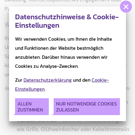
Partys.
Datenschutzhinweise & Cookie-
Was wir für euch tun:
Einstellungen
Ihr habt Fragen zu Prüfungen, Modulen oder dem
Wir verwenden Cookies, um Ihnen die Inhalte
Uni-Alltag? Dann kommt einfach in unsere
und Funktionen der Website bestmöglich
Sprechstunde, schreibt uns eine E-Mail oder
anzubieten. Darüber hinaus verwenden wir
kontaktiert uns über Instagram! Wir sind für euch da
Cookies zu Analyse-Zwecken.
und helfen gerne weiter.
Zur
Datenschutzerklärung
und den
Cookie-
Außerdem bieten wir euch verschiedene Services an:
Einstellungen
.
Klausuren-Depot
– Zugriff auf alte Prüfungen
ALLEN
NUR NOTWENDIGE COOKIES
ZUSTIMMEN
ZULASSEN
zur besseren Vorbereitung
Verleih-Service
– Leihe dir nützliche Dinge
wie Grills, Glühweinkocher oder Kabeltrommeln